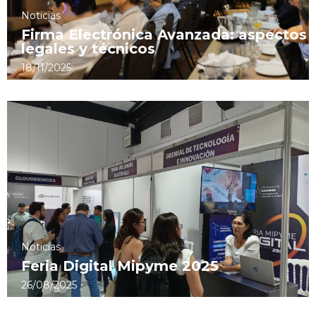
Noticias
Firma Electrónica Avanzada: aspectos
legales y técnicos
18/11/2025
Noticias
Feria Digital Mipyme 2025
26/08/2025